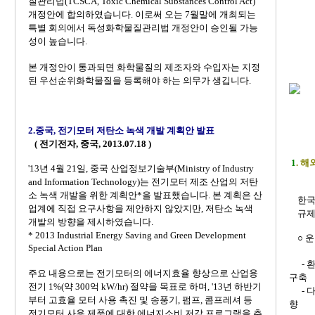
질관리법(TCSCA, Toxic Chemical Substances Control Act)
개정안에 합의하였습니다. 이로써 오는 7월말에 개최되는
특별 회의에서 독성화학물질관리법 개정안이 승인될 가능
성이 높습니다.
본 개정안이 통과되면 화학물질의 제조자와 수입자는 지정
된 우선순위화학물질을 등록해야 하는 의무가 생깁니다.
2.
중국, 전기모터 저탄소 녹색 개발 계획안 발표
( 전기전자, 중국, 2013.07.18 )
1
. 
'13년 4월 21일, 중국 산업정보기술부(Ministry of Industry
and Information Technology)는 전기모터 제조 산업의 저탄
소 녹색 개발을 위한 계획안*을 발표했습니다. 본 계획은 산
한국
업계에 직접 요구사항을 제안하지 않았지만, 저탄소 녹색
규제 
개발의 방향을 제시하였습니다.
* 2013 Industrial Energy Saving and Green Development
○ 
Special Action Plan
- 환
주요 내용으로는 전기모터의 에너지효율 향상으로 산업용
구축
전기 1%(약 300억 kW/hr) 절약을 목표로 하며, '13년 하반기
- 다
부터 고효율 모터 사용 촉진 및 송풍기, 펌프, 콤프레셔 등
향
전기모터 사용 제품에 대한 에너지소비 저감 프로그램을 추