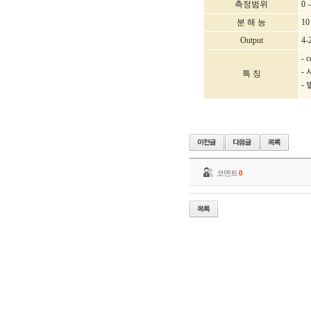
측정범위
0 
분 해 능
1
Output
4-
- 
-
특 징
-
코멘트
0