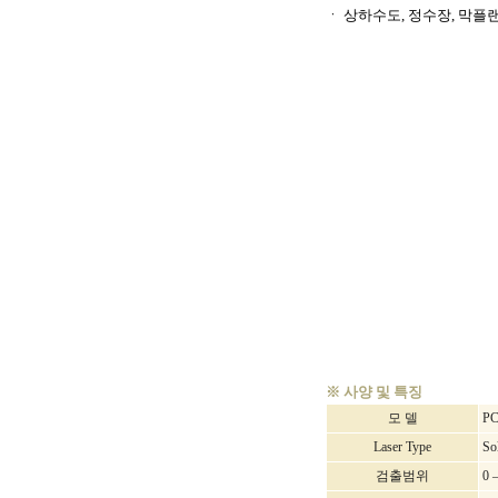
ㆍ
상하수도, 정수장, 막플
※ 사양 및 특징
모 델
PC
Laser Type
So
검출범위
0 