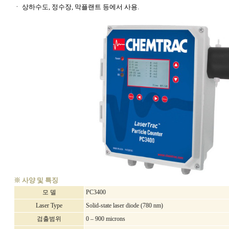
ㆍ
상하수도, 정수장, 막플랜트 등에서 사용.
※ 사양 및 특징
모 델
PC3400
Laser Type
Solid-state laser diode (780 nm)
검출범위
0 – 900 microns